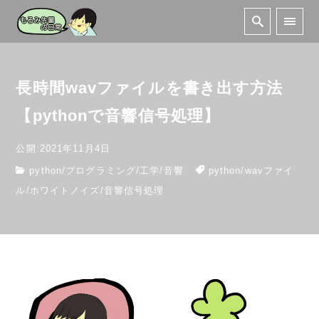
長時間wavファイルを書き出す方法
【pythonで音響信号処理】
公開:2021年11月4日
python
/
プログラミング
/
工学
/
音響
python
/
wavファイ
ル
/
ホワイトノイズ
/
音響信号処理