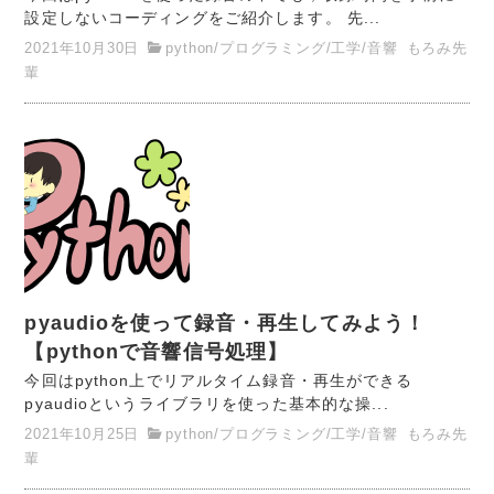
設定しないコーディングをご紹介します。 先...
2021年10月30日
python
/
プログラミング
/
工学
/
音響
もろみ先
輩
pyaudioを使って録音・再生してみよう！
【pythonで音響信号処理】
今回はpython上でリアルタイム録音・再生ができる
pyaudioというライブラリを使った基本的な操...
2021年10月25日
python
/
プログラミング
/
工学
/
音響
もろみ先
輩