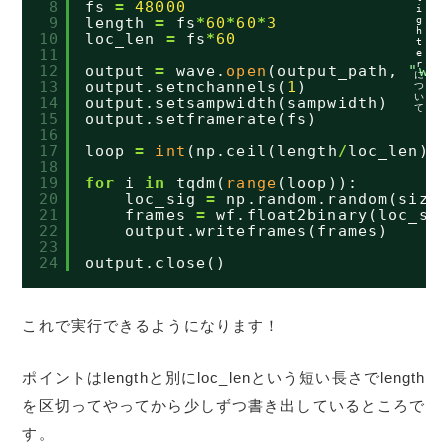
8
fs 
=
48000
i
g
9
length 
=
fs
*
60
*
60
*
3
h
10
loc_len 
=
fs
*
60
t
11
e
r
12
output 
=
wave.
open
(output_path, 
"wb
に
13
output.setnchannels(
1
)
つ
い
14
output.setsampwidth(sampwidth)
て
15
output.setframerate(fs)
16
17
loop 
=
int
(np.ceil(length
/
loc_len))
18
19
for
i 
in
tqdm(
range
(loop)):
20
loc_sig 
=
np.random.random(size
21
frames 
=
wf.float2binary(loc_si
22
output.writeframes(frames)
23
24
output.close()
これで実行できるようになります！
ポイントはlengthと別にloc_lenという短い長さでlength
を区切ってやってから少しずつ書き出しているところで
す。