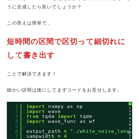
うに生成したら良いでしょうか？
この答えは簡単で，
短時間の区間で区切って細切れに
して書き出す
ことで解決できます！
細かい説明は後にしてまずコードをお見せします。
S
1
import
numpy as np
y
2
import
wave
n
t
3
from
tqdm 
import
tqdm
a
4
import
wave_func as wf
x
H
5
i
6
output_path 
=
"./white_noise_long.w
g
h
7
sampwidth 
=
4
l