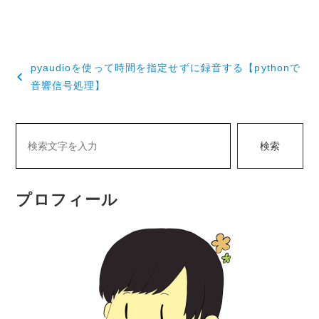
投
pyaudioを使って時間を指定せずに録音する【pythonで
稿
音響信号処理】
ナ
ビ
検索
ゲ
ー
プロフィール
シ
ョ
ン