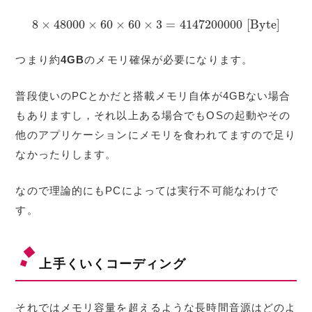
8
×
48000
×
60
×
60
×
3
=
4147200000
[
B
y
t
e
]
8
×
48000
×
60
×
60
×
3
=
4147200000
[
B
y
t
e
]
つまり約
4GB
のメモリ確保が必要になります。
普段使いのPCとかだと搭載メモリ自体が4GBない場合
もありますし，それ以上ある場合でもOSの起動やその
他のアプリケーションにメモリを食われてますので足り
なかったりします。
なので理論的にもPCによっては実行不可能なわけで
す。
上手くいくコーディング
それではメモリ容量を超えるような長時間音源はどのよ