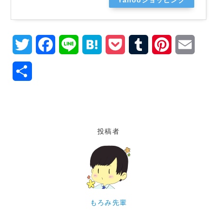
Yahooショッピング
T
F
L
H
P
T
P
E
w
a
i
a
o
u
i
m
共
i
c
n
t
c
m
n
a
有
t
e
e
e
k
b
t
i
t
b
n
e
l
e
l
投稿者
e
o
a
t
r
r
r
o
e
k
s
t
もろみ先輩