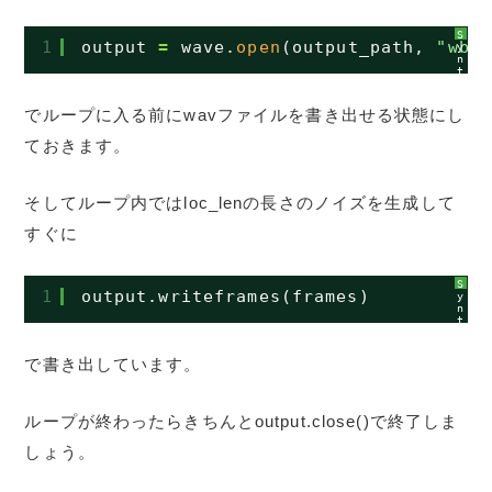
S
1
output 
=
wave.
open
(output_path, 
"wb"
y
n
t
a
x
H
でループに入る前にwavファイルを書き出せる状態にし
i
g
ておきます。
h
l
i
g
h
そしてループ内ではloc_lenの長さのノイズを生成して
t
e
r
すぐに
に
つ
い
て
S
1
output.writeframes(frames)
y
n
t
a
x
H
で書き出しています。
i
g
h
l
i
ループが終わったらきちんとoutput.close()で終了しま
g
h
しょう。
t
e
r
に