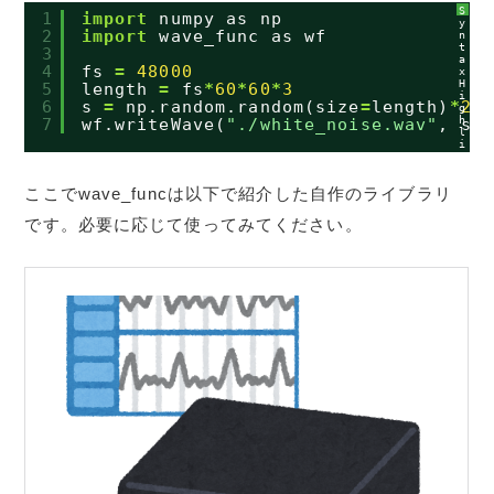
S
1
import
numpy as np
y
2
import
wave_func as wf
n
t
3
a
4
fs 
=
48000
x
H
5
length 
=
fs
*
60
*
60
*
3
i
6
s 
=
np.random.random(size
=
length)
*
2
g
h
7
wf.writeWave(
"./white_noise.wav"
, s)
l
i
g
h
t
ここでwave_funcは以下で紹介した自作のライブラリ
e
r
に
です。必要に応じて使ってみてください。
つ
い
て