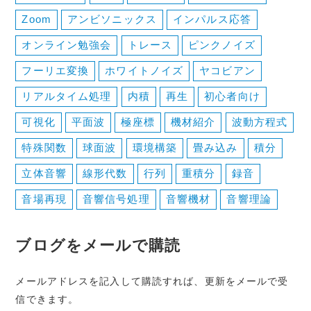
Zoom
アンビソニックス
インパルス応答
オンライン勉強会
トレース
ピンクノイズ
フーリエ変換
ホワイトノイズ
ヤコビアン
リアルタイム処理
内積
再生
初心者向け
可視化
平面波
極座標
機材紹介
波動方程式
特殊関数
球面波
環境構築
畳み込み
積分
立体音響
線形代数
行列
重積分
録音
音場再現
音響信号処理
音響機材
音響理論
ブログをメールで購読
メールアドレスを記入して購読すれば、更新をメールで受
信できます。