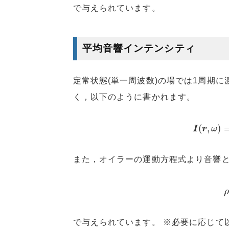
で与えられています。
平均音響インテンシティ
定常状態(単一周波数)の場では1周期
く，以下のように書かれます。
I
(
r
,
ω
)
=
(
,
)
I
r
ω
また，オイラーの運動方程式より音響
(
で与えられています。 ※必要に応じて