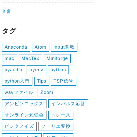
音響
タグ
Anaconda
Atom
input関数
mac
MacTex
Miniforge
pyaudio
pyenv
python
python入門
Tips
TSP信号
wavファイル
Zoom
アンビソニックス
インパルス応答
オンライン勉強会
トレース
ピンクノイズ
フーリエ変換