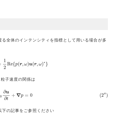
に渡る全体のインテンシティを指標として用いる場合が多
1
2
R
e
{
p
(
r
,
ω
)
u
(
r
,
ω
)
∗
}
1
∗
=
R
e
{
(
,
)
(
,
)
}
p
r
ω
u
r
ω
2
と粒子速度の関係は
2
′
′
)
ρ
0
∂
u
∂
t
+
∇
p
=
0
∂
u
′
′
∇
(
2
)
+
=
0
ρ
p
0
∂
t
以下の記事をご参照ください