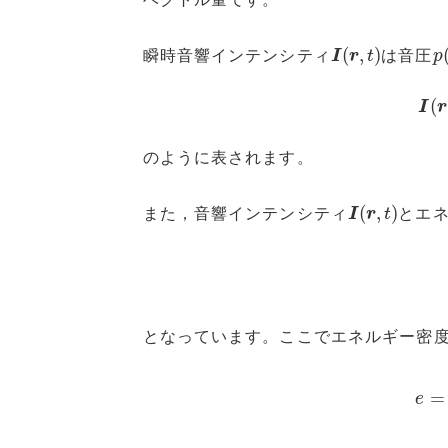
I
(
r
,
t
)
p
(
,
)
瞬時音響インテンシティ
I
r
t
は音圧
p
(
I
r
のように表されます。
I
(
r
,
t
)
(
,
)
また，音響インテンシティ
I
r
t
とエ
となっています。ここでエネルギー密
e
=
=
e