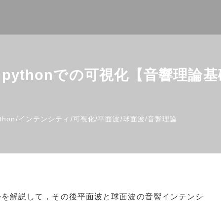
pythonでの可視化【音響理論基
thon
/
インテンシティ
/
可視化
/
平面波
/
球面波
/
音響理論
かを解説して，その後平面波と球面波の音響インテンシ