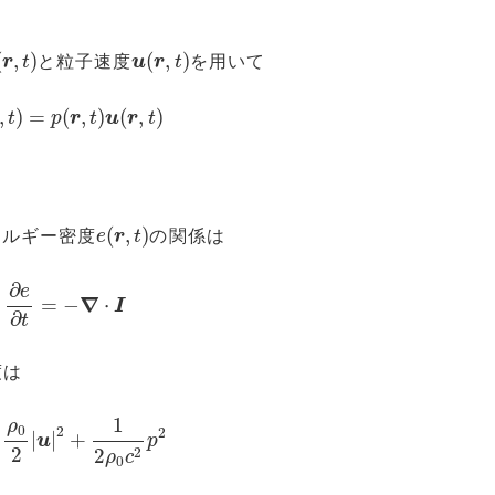
(
r
,
t
)
u
(
r
,
t
)
(
,
)
(
,
)
r
t
と粒子速度
u
r
t
を用いて
I
(
r
,
t
)
=
p
(
r
,
t
)
u
(
r
,
t
)
,
)
=
(
,
)
(
,
)
t
p
r
t
u
r
t
e
(
r
,
t
)
(
,
)
ネルギー密度
e
r
t
の関係は
∂
e
∂
t
=
−
∇
⋅
I
∂
e
∇
=
−
⋅
I
∂
t
度は
ρ
0
2
|
u
|
2
+
1
2
ρ
0
c
2
p
2
1
ρ
0
2
2
|
|
+
u
p
2
2
2
ρ
c
0