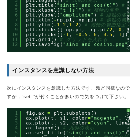
3
plt.legend() 
# 凡例の表示
a
4
plt.title(
"sin(t) and cos(t)"
) 
# グ
x
H
5
plt.xlabel(
"t [s]"
) 
# 横軸の名前
i
6
plt.ylabel(
"amplitude"
) 
# 縦軸の名前
g
h
7
plt.xlim(
-
np.pi, np.pi) 
# 横軸の範囲指
l
8
plt.ylim(
-
1.2
,
1.2
) 
# 縦軸の範囲指定
i
g
9
plt.xticks([
-
np.pi, 
-
np.pi
/
2
, 
0
, np
h
10
plt.yticks([
-
1
, 
-
0.5
, 
0
, 
0.5
, 
1
]) 
#
t
11
plt.grid() 
# グリッドを入れる
e
r
12
plt.savefig(
"sine_and_cosine.png"
, 
に
つ
い
て
インスタンスを意識しない方法
次にインスタンスを意識した方法です。殆ど同様なので
すが，”set_”が付くことが多いので気をつけて下さい。
S
1
fig,ax 
=
plt.subplots()
y
2
ax.plot(t, s1, color
=
"magenta"
, lin
n
t
3
ax.plot(t, s2, color
=
"cyan"
, linest
a
4
ax.legend() 
# 凡例の表示
x
H
5
ax.set_title(
"sin(t) and cos(t)"
) 
#
i