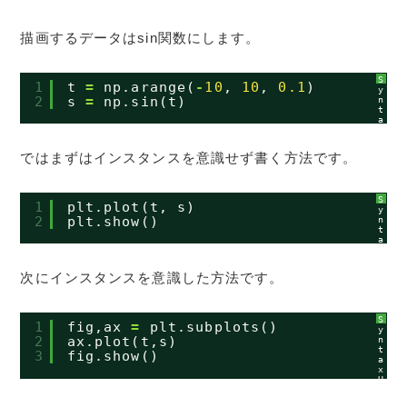
描画するデータはsin関数にします。
S
1
t 
=
np.arange(
-
10
, 
10
, 
0.1
)
y
2
s 
=
np.sin(t)
n
t
a
x
H
i
ではまずはインスタンスを意識せず書く方法です。
g
h
l
i
g
S
1
plt.plot(t, s)
h
y
2
plt.show()
t
n
e
t
r
a
に
x
つ
H
い
i
次にインスタンスを意識した方法です。
て
g
h
l
i
g
S
1
fig,ax 
=
plt.subplots()
h
y
2
ax.plot(t,s)
t
n
e
t
3
fig.show()
r
a
に
x
つ
H
い
i
て
g