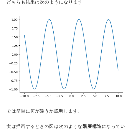
h
どちらも結果は次のようになります。
l
i
g
h
t
e
r
に
つ
い
て
では簡単に何が違うか説明します。
実は描画するときの図は次のような
階層構造
になってい