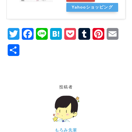
Yahooショッピング
T
F
L
H
P
T
P
E
w
a
i
a
o
u
i
m
共
i
c
n
t
c
m
n
a
有
t
e
e
e
k
b
t
i
t
b
n
e
l
e
l
投稿者
e
o
a
t
r
r
r
o
e
k
s
t
もろみ先輩