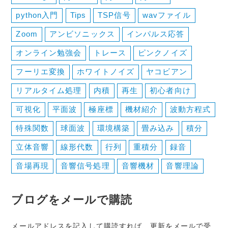
python入門
Tips
TSP信号
wavファイル
Zoom
アンビソニックス
インパルス応答
オンライン勉強会
トレース
ピンクノイズ
フーリエ変換
ホワイトノイズ
ヤコビアン
リアルタイム処理
内積
再生
初心者向け
可視化
平面波
極座標
機材紹介
波動方程式
特殊関数
球面波
環境構築
畳み込み
積分
立体音響
線形代数
行列
重積分
録音
音場再現
音響信号処理
音響機材
音響理論
ブログをメールで購読
メールアドレスを記入して購読すれば、更新をメールで受