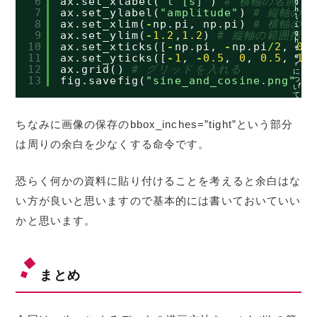
6
ax.set_xlabel(
"t [s]"
) 
# 横軸の名前
g
h
7
ax.set_ylabel(
"amplitude"
) 
# 縦軸の名
l
8
ax.set_xlim(
-
np.pi, np.pi) 
# 横軸の範
i
g
9
ax.set_ylim(
-
1.2
,
1.2
) 
# 縦軸の範囲指定
h
10
ax.set_xticks([
-
np.pi, 
-
np.pi
/
2
, 
0
,
t
11
ax.set_yticks([
-
1
, 
-
0.5
, 
0
, 
0.5
, 
1
]
e
r
12
ax.grid() 
# グリッドを入れる
に
13
fig.savefig(
"sine_and_cosine.png"
, 
つ
い
て
ちなみに画像の保存のbbox_inches=”tight”という部分
は周りの余白を少なくする命令です。
恐らく何かの資料に貼り付けることを考えると余白はな
い方が良いと思いますので基本的には書いておいていい
かと思います。
まとめ