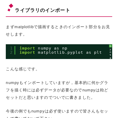
ライブラリのインポート
まずmatplotlibで描画するときのインポート部分をお見
せします。
S
1
import
numpy as np
y
2
import
matplotlib.pyplot as plt
n
t
a
x
H
i
こんな感じです。
g
h
l
i
g
numpyもインポートしていますが，基本的に何かグラ
h
t
フを描く時には必ずデータが必要なのでnumpyは殆ど
e
r
に
セットだと思いますのでついでに書きました。
つ
い
て
今後の例でもnumpyは必ず使いますので皆さんもセッ