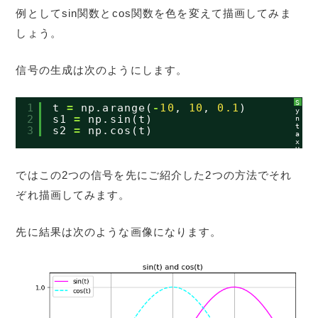
例としてsin関数とcos関数を色を変えて描画してみま
しょう。
信号の生成は次のようにします。
S
1
t 
=
np.arange(
-
10
, 
10
, 
0.1
)
y
2
s1 
=
np.sin(t)
n
t
3
s2 
=
np.cos(t)
a
x
H
i
g
h
ではこの2つの信号を先にご紹介した2つの方法でそれ
l
i
ぞれ描画してみます。
g
h
t
e
r
先に結果は次のような画像になります。
に
つ
い
て