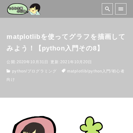
matplotlibを使ってグラフを描画して
みよう！【python入門その8】
公開:2020年10月31日
更新:2021年10月20日
python
/
プログラミング
matplotlib
/
python入門
/
初心者
向け