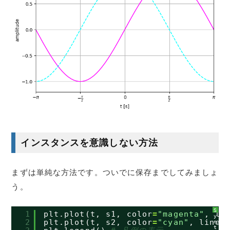
インスタンスを意識しない方法
まずは単純な方法です。ついでに保存までしてみましょ
う。
S
1
plt.plot(t, s1, color
=
"magenta"
, li
y
2
plt.plot(t, s2, color
=
"cyan"
, lines
n
t