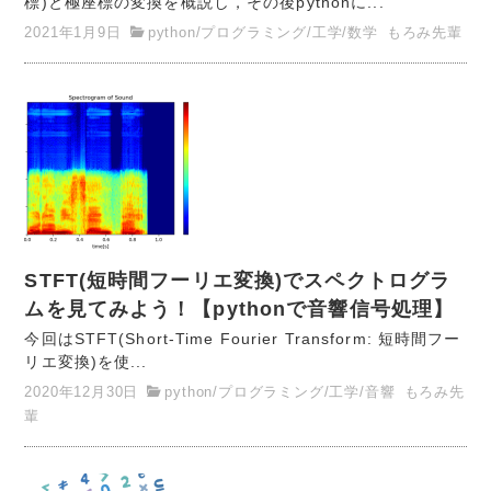
標)と極座標の変換を概説し，その後pythonに...
2021年1月9日
python
/
プログラミング
/
工学
/
数学
もろみ先輩
STFT(短時間フーリエ変換)でスペクトログラ
ムを見てみよう！【pythonで音響信号処理】
今回はSTFT(Short-Time Fourier Transform: 短時間フー
リエ変換)を使...
2020年12月30日
python
/
プログラミング
/
工学
/
音響
もろみ先
輩