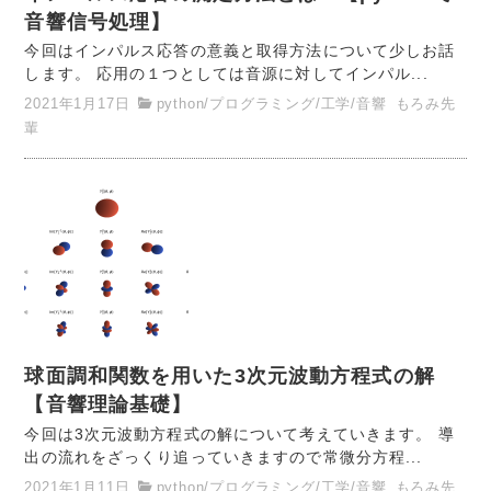
音響信号処理】
今回はインパルス応答の意義と取得方法について少しお話
します。 応用の１つとしては音源に対してインパル...
2021年1月17日
python
/
プログラミング
/
工学
/
音響
もろみ先
輩
球面調和関数を用いた3次元波動方程式の解
【音響理論基礎】
今回は3次元波動方程式の解について考えていきます。 導
出の流れをざっくり追っていきますので常微分方程...
2021年1月11日
python
/
プログラミング
/
工学
/
音響
もろみ先