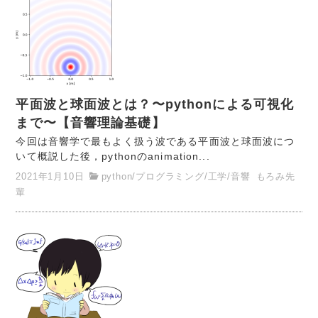
平面波と球面波とは？〜pythonによる可視化
まで〜【音響理論基礎】
今回は音響学で最もよく扱う波である平面波と球面波につ
いて概説した後，pythonのanimation...
2021年1月10日
python
/
プログラミング
/
工学
/
音響
もろみ先
輩