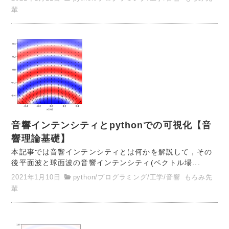
輩
音響インテンシティとpythonでの可視化【音
響理論基礎】
本記事では音響インテンシティとは何かを解説して，その
後平面波と球面波の音響インテンシティ(ベクトル場...
2021年1月10日
python
/
プログラミング
/
工学
/
音響
もろみ先
輩