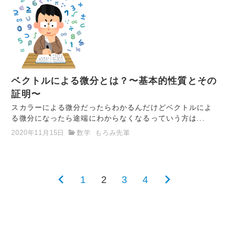
ベクトルによる微分とは？〜基本的性質とその
証明〜
スカラーによる微分だったらわかるんだけどベクトルによ
る微分になったら途端にわからなくなるっていう方は...
2020年11月15日
数学
もろみ先輩
前
1
2
3
4
次
投
の
の
稿
ペ
ペ