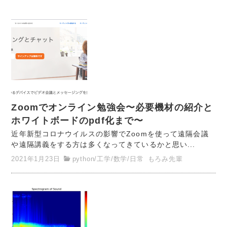
Zoomでオンライン勉強会〜必要機材の紹介と
ホワイトボードのpdf化まで〜
近年新型コロナウイルスの影響でZoomを使って遠隔会議
や遠隔講義をする方は多くなってきているかと思い...
2021年1月23日
python
/
工学
/
数学
/
日常
もろみ先輩