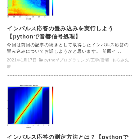
インパルス応答の畳み込みを実行しよう
【pythonで音響信号処理】
今回は前回の記事の続きとして取得したインパルス応答の
畳み込みについてお話しようかと思います。 前回イ...
2021年1月17日
python
/
プログラミング
/
工学
/
音響
もろみ先
輩
インパルス応答の測定方法とは？【pythonで