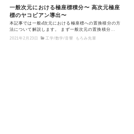
一般次元における極座標積分〜 高次元極座
標のヤコビアン導出〜
d
本記事では一般
d
次元における極座標への置換積分の方
法について解説します。 まず一般次元の置換積分...
2021年2月23日
工学
/
数学
/
音響
もろみ先輩