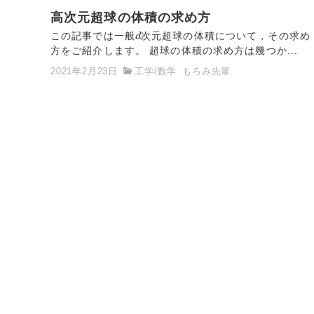
高次元超球の体積の求め方
d
この記事では一般
d
次元超球の体積について，その求め
方をご紹介します。 超球の体積の求め方は幾つか...
2021年2月23日
工学
/
数学
もろみ先輩