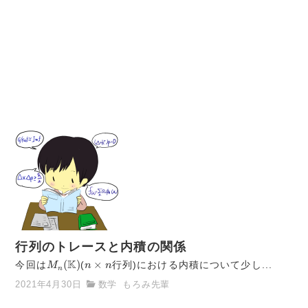
行列のトレースと内積の関係
M
n
(
K
)
n
×
n
K
(
)
×
今回は
M
(
n
n
行列)における内積について少し...
n
2021年4月30日
数学
もろみ先輩